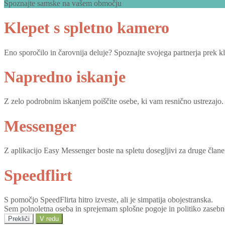
Spoznajte samske na vašem območju
Klepet s spletno kamero
Eno sporočilo in čarovnija deluje? Spoznajte svojega partnerja prek k
Napredno iskanje
Z zelo podrobnim iskanjem poiščite osebe, ki vam resnično ustrezajo.
Messenger
Z aplikacijo Easy Messenger boste na spletu dosegljivi za druge člane, 
Speedflirt
S pomočjo SpeedFlirta hitro izveste, ali je simpatija obojestranska.
Sem polnoletna oseba in sprejemam splošne pogoje in politiko zasebn
Prekliči
V redu