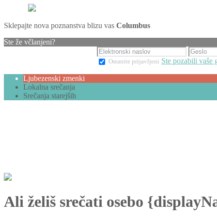
Sklepajte nova poznanstva blizu vas
Columbus
Ste že včlanjeni?
Ste pozabili vaše 
Ostanite prijavljeni
Ljubezenski zmenki
Lokalna srečanja
Srečanja starejših
Ali želiš srečati osebo {display