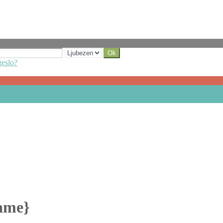
geslo?
Name}