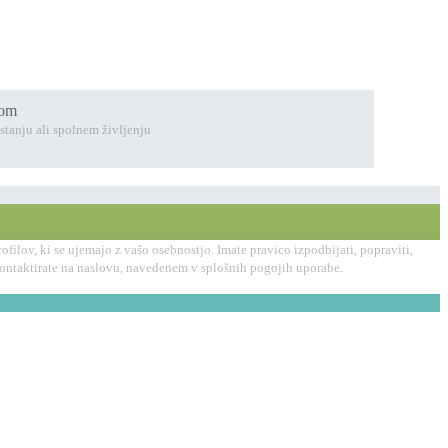
com
stanju ali spolnem življenju
ilov, ki se ujemajo z vašo osebnostjo. Imate pravico izpodbijati, popraviti,
 kontaktirate na naslovu, navedenem v splošnih pogojih uporabe.